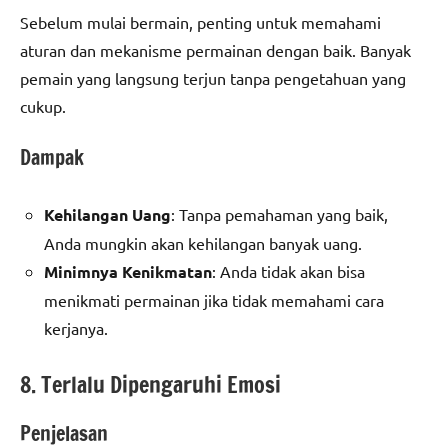
Sebelum mulai bermain, penting untuk memahami
aturan dan mekanisme permainan dengan baik. Banyak
pemain yang langsung terjun tanpa pengetahuan yang
cukup.
Dampak
Kehilangan Uang
: Tanpa pemahaman yang baik,
Anda mungkin akan kehilangan banyak uang.
Minimnya Kenikmatan
: Anda tidak akan bisa
menikmati permainan jika tidak memahami cara
kerjanya.
8. Terlalu Dipengaruhi Emosi
Penjelasan