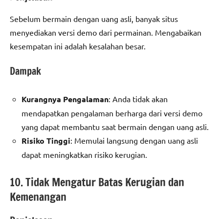
Sebelum bermain dengan uang asli, banyak situs
menyediakan versi demo dari permainan. Mengabaikan
kesempatan ini adalah kesalahan besar.
Dampak
Kurangnya Pengalaman
: Anda tidak akan
mendapatkan pengalaman berharga dari versi demo
yang dapat membantu saat bermain dengan uang asli.
Risiko Tinggi
: Memulai langsung dengan uang asli
dapat meningkatkan risiko kerugian.
10. Tidak Mengatur Batas Kerugian dan
Kemenangan