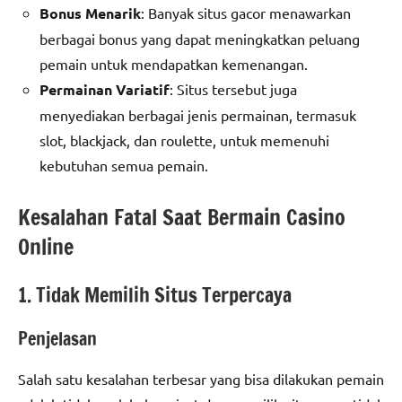
Bonus Menarik
: Banyak situs gacor menawarkan
berbagai bonus yang dapat meningkatkan peluang
pemain untuk mendapatkan kemenangan.
Permainan Variatif
: Situs tersebut juga
menyediakan berbagai jenis permainan, termasuk
slot, blackjack, dan roulette, untuk memenuhi
kebutuhan semua pemain.
Kesalahan Fatal Saat Bermain Casino
Online
1. Tidak Memilih Situs Terpercaya
Penjelasan
Salah satu kesalahan terbesar yang bisa dilakukan pemain