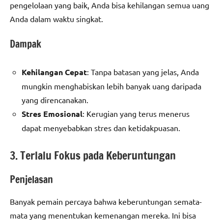
pengelolaan yang baik, Anda bisa kehilangan semua uang
Anda dalam waktu singkat.
Dampak
Kehilangan Cepat
: Tanpa batasan yang jelas, Anda
mungkin menghabiskan lebih banyak uang daripada
yang direncanakan.
Stres Emosional
: Kerugian yang terus menerus
dapat menyebabkan stres dan ketidakpuasan.
3. Terlalu Fokus pada Keberuntungan
Penjelasan
Banyak pemain percaya bahwa keberuntungan semata-
mata yang menentukan kemenangan mereka. Ini bisa