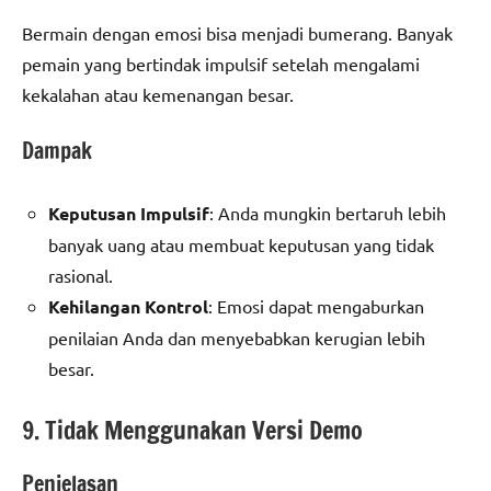
Bermain dengan emosi bisa menjadi bumerang. Banyak
pemain yang bertindak impulsif setelah mengalami
kekalahan atau kemenangan besar.
Dampak
Keputusan Impulsif
: Anda mungkin bertaruh lebih
banyak uang atau membuat keputusan yang tidak
rasional.
Kehilangan Kontrol
: Emosi dapat mengaburkan
penilaian Anda dan menyebabkan kerugian lebih
besar.
9. Tidak Menggunakan Versi Demo
Penjelasan