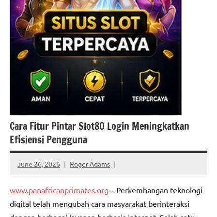
Cara Fitur Pintar Slot80 Login Meningkatkan
Efisiensi Pengguna
June 26, 2026
Roger Adams
www.panafricanprimates.org
– Perkembangan teknologi
digital telah mengubah cara masyarakat berinteraksi
dengan berbagai layanan berbasis internet. Salah satu