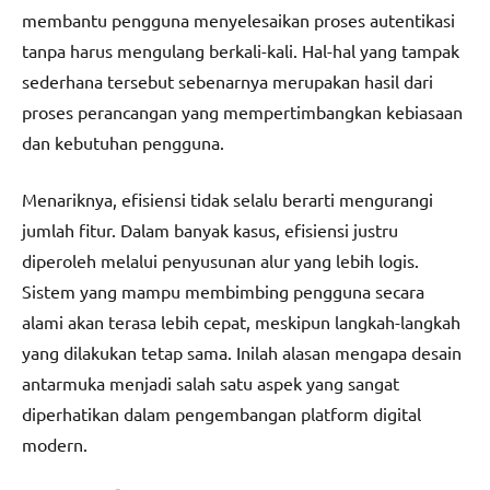
membantu pengguna menyelesaikan proses autentikasi
tanpa harus mengulang berkali-kali. Hal-hal yang tampak
sederhana tersebut sebenarnya merupakan hasil dari
proses perancangan yang mempertimbangkan kebiasaan
dan kebutuhan pengguna.
Menariknya, efisiensi tidak selalu berarti mengurangi
jumlah fitur. Dalam banyak kasus, efisiensi justru
diperoleh melalui penyusunan alur yang lebih logis.
Sistem yang mampu membimbing pengguna secara
alami akan terasa lebih cepat, meskipun langkah-langkah
yang dilakukan tetap sama. Inilah alasan mengapa desain
antarmuka menjadi salah satu aspek yang sangat
diperhatikan dalam pengembangan platform digital
modern.