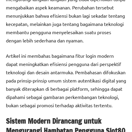
mengabaikan aspek keamanan. Perubahan tersebut
menunjukkan bahwa efisiensi bukan lagi sekadar tentang
kecepatan, melainkan juga tentang bagaimana teknologi
membantu pengguna menyelesaikan suatu proses
dengan lebih sederhana dan nyaman.
Artikel ini membahas bagaimana fitur login modern
dapat meningkatkan efisiensi pengguna dari perspektif
teknologi dan desain antarmuka. Pembahasan difokuskan
pada prinsip-prinsip umum sistem autentikasi digital yang
banyak diterapkan di berbagai platform, sehingga dapat
dipahami sebagai gambaran perkembangan teknologi,
bukan sebagai promosi terhadap aktivitas tertentu.
Sistem Modern Dirancang untuk
Mengurangi Hambatan Pengguna Slot80