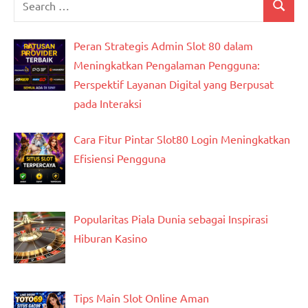
Search
for:
Peran Strategis Admin Slot 80 dalam
Meningkatkan Pengalaman Pengguna:
Perspektif Layanan Digital yang Berpusat
pada Interaksi
Cara Fitur Pintar Slot80 Login Meningkatkan
Efisiensi Pengguna
Popularitas Piala Dunia sebagai Inspirasi
Hiburan Kasino
Tips Main Slot Online Aman