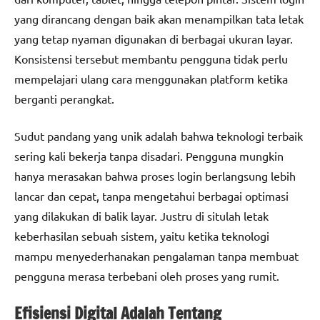
yang dirancang dengan baik akan menampilkan tata letak
yang tetap nyaman digunakan di berbagai ukuran layar.
Konsistensi tersebut membantu pengguna tidak perlu
mempelajari ulang cara menggunakan platform ketika
berganti perangkat.
Sudut pandang yang unik adalah bahwa teknologi terbaik
sering kali bekerja tanpa disadari. Pengguna mungkin
hanya merasakan bahwa proses login berlangsung lebih
lancar dan cepat, tanpa mengetahui berbagai optimasi
yang dilakukan di balik layar. Justru di situlah letak
keberhasilan sebuah sistem, yaitu ketika teknologi
mampu menyederhanakan pengalaman tanpa membuat
pengguna merasa terbebani oleh proses yang rumit.
Efisiensi Digital Adalah Tentang