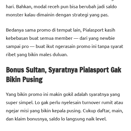
hari. Bahkan, modal receh pun bisa berubah jadi saldo
monster kalau dimainin dengan strategi yang pas.
Bedanya sama promo di tempat lain, Pialasport kasih
kebebasan buat semua member — dari yang newbie
sampai pro — buat ikut ngerasain promo ini tanpa syarat
ribet yang bikin males duluan.
Bonus Sultan, Syaratnya Pialasport Gak
Bikin Pusing
Yang bikin promo ini makin gokil adalah syaratnya yang
super simpel. Lo gak perlu nyelesain turnover rumit atau
ngejar misi yang bikin kepala pusing. Cukup daftar, main,
dan klaim bonusnya, saldo lo langsung naik level.