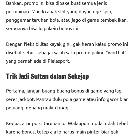
Bahkan, promo ini bisa dipake buat semua jenis
permainan. Mau lo anak slot yang doyan nge-spin,
penggemar taruhan bola, atau jago di game tembak ikan,
semuanya bisa lo pakein bonus ini.
Dengan fleksibilitas kayak gini, gak heran kalau promo ini
disebut-sebut sebagai salah satu promo paling “worth it”
yang pernah ada di Pialasport.
Trik Jadi Sultan dalam Sekejap
Pertama, jangan buang-buang bonus di game yang lagi
seret jackpot. Pantau dulu pola game atau info gacor biar
peluang menang makin tinggi.
Kedua, atur porsi taruhan lo. Walaupun modal udah tebel
karena bonus, tetep aja lo harus main pinter biar gak