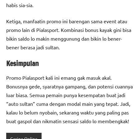
habis sia-sia.
Ketiga, manfaatin promo ini barengan sama event atau
promo lain di Pialasport. Kombinasi bonus kayak gini bisa
bikin saldo lo makin menggunung dan bikin lo bener-
bener berasa jadi sultan.
Kesimpulan
Promo Pialasport kali ini emang gak masuk akal.
Bonusnya gede, syaratnya gampang, dan potensi cuannya
luar biasa. Semua pemain punya kesempatan buat jadi
“auto sultan” cuma dengan modal main yang tepat. Jadi,
kalau lo belum nyobain, sekarang waktu yang paling pas
buat gaspol dan nikmatin sensasi saldo lo membengkak!
Casino Online