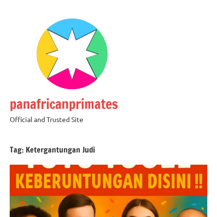
Skip
to
content
panafricanprimates
Official and Trusted Site
Tag:
Ketergantungan Judi